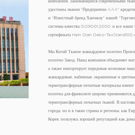
компанией, занимающейся современными ткан
удостоена звания "Предприятие AAA" кредитн
и "Известный бренд Ханчжоу" нашей "Торгово
системы качества ISO9001:2000, и все наши
сертификата Hein Stan Oeko-TexStand100.
Мы
Китай Тканое жаккардовое полотно Произ
полотно Завод
. Наша компания объединяет мат
а также импортирует передовые волновые маш
жаккардовые, набивные, окрашенные и цветные
термотрансферные печатные материалы имеют
полотна для фриволите широко применяются дл
термотрансферных печатных тканей. В настоящ
города, но и в такие страны и регионы, как Е
Корея, пользуясь хорошей репутацией как дома