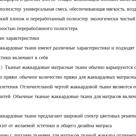
полиэстер: универсальная смесь, обеспечивающая мягкость, во
кий хлопок и переработанный полиэстер: экологически чистый 
чностью переработанного полиэстера.
ие характеристики:
ккардовые ткани имеют различные характеристики и подходят 
стики включают в себя:
: Тканые жаккардовые матрасные ткани обычно варьируются
о пряжи: обычное количество пряжи для жаккардовых матрасны
плетения. Отличительной чертой жаккардовой ткани являются 
нитей. Обычные тканые жаккардовые ткани для матрасов включа
ккардовые ткани предлагают широкий спектр цветовых решений
исит от желаемой эстетики и общего дизайна матраса.
нию с другими тканями для матрасов тканый жаккард отличает