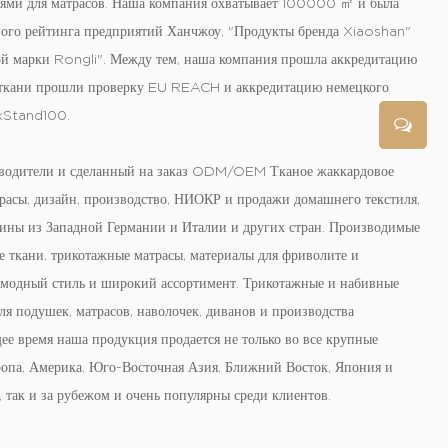
ями для матрасов. Наша компания охватывает 100000 ㎡ и была
ого рейтинга предприятий Ханчжоу, "Продукты бренда Xiaoshan"
й марки Rongli". Между тем, наша компания прошла аккредитацию
 ткани прошли проверку EU REACH и аккредитацию немецкого
xStand100.
водители
и
сделанный на заказ ODM/OEM Тканое жаккардовое
расы, дизайн, производство, НИОКР и продажи домашнего текстиля,
ины из Западной Германии и Италии и других стран. Производимые
 ткани, трикотажные матрасы, материалы для фриволите и
 модный стиль и широкий ассортимент. Трикотажные и набивные
я подушек, матрасов, наволочек, диванов и производства
ее время наша продукция продается не только во все крупные
вропа, Америка, Юго-Восточная Азия, Ближний Восток, Япония и
, так и за рубежом и очень популярны среди клиентов.