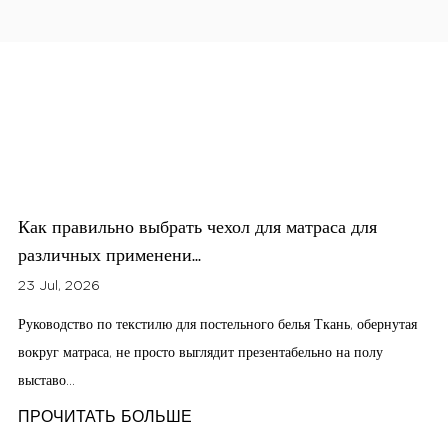
Почему чехлы для матрасов становятся все более
важными в соврем...
16 Jul, 2026
ая
A чехол для матраса Это внешний слой ткани, которым
обертывается матрас, и он делает гораздо больше, чем просто
закрывает и...
ПРОЧИТАТЬ БОЛЬШЕ