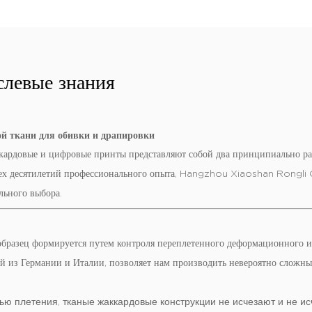
слевые знания
й ткани для обивки и драпировки
кардовые и цифровые принты представляют собой два принципиально ра
рех десятилетий профессионального опыта,
Hangzhou Xiaoshan Rongli C
льного выбора.
 образец формируется путем контроля переплетенного деформационного и 
й из Германии и Италии, позволяет нам производить невероятно сложны
тью плетения, тканые жаккардовые конструкции не исчезают и не ис