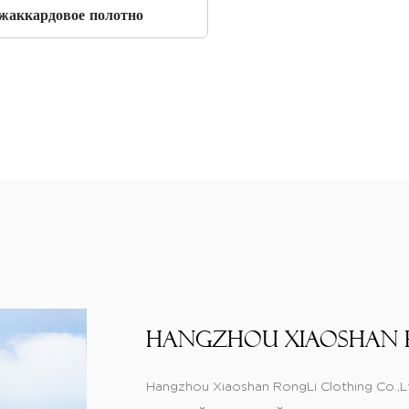
жаккардовое полотно
Hangzhou Xiaoshan R
Hangzhou Xiaoshan RongLi Clothing Co.,Ltd.