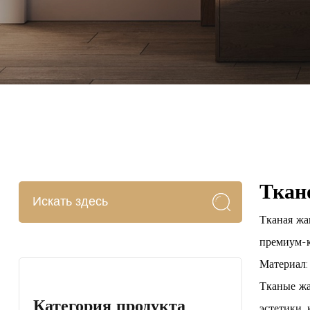
Ткан
Тканая жа
премиум-к
Материал:
Тканые жа
Категория продукта
эстетики,