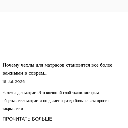
Как выбрать хлопчатобумажную матрасную ткань
для комфорта, возд...
09 Jul, 2026
Под поверхностью каждого матраса скрывается самое важное
решение: ткань, которая каждую ночь соприкасается с кожей.
Матрасная тк...
ПРОЧИТАТЬ БОЛЬШЕ