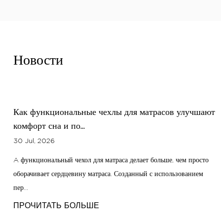
Новости
шают
Как правильно выбрать чехол для матраса для
различных применени...
23 Jul, 2026
сто
Руководство по текстилю для постельного белья Ткань, обернут
м
вокруг матраса, не просто выглядит презентабельно на полу
выставо...
ПРОЧИТАТЬ БОЛЬШЕ