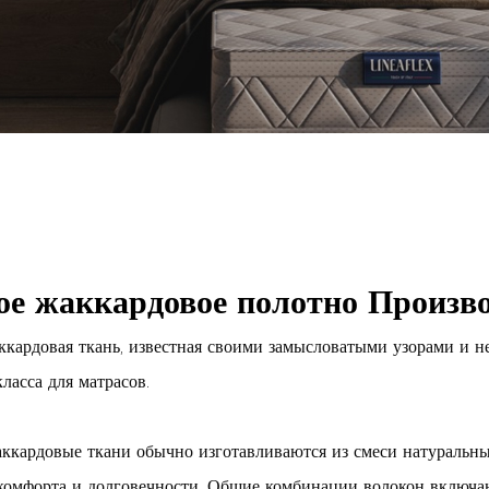
ое жаккардовое полотно Произв
ккардовая ткань, известная своими замысловатыми узорами и н
ласса для матрасов.
ккардовые ткани обычно изготавливаются из смеси натуральны
 комфорта и долговечности. Общие комбинации волокон включа