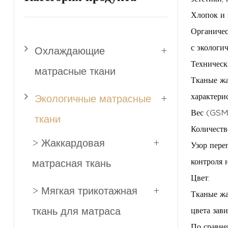
Хлопок и 
Органичес
с экологи
Охлаждающие
+
Техническ
матрасные ткани
Тканые жа
характери
Экологичные матрасные
+
Вес (GSM)
ткани
Количеств
> Жаккардовая
+
Узор пере
контроля 
матрасная ткань
Цвет:
> Мягкая трикотажная
+
Тканые жа
ткань для матраса
цвета зав
По сравне