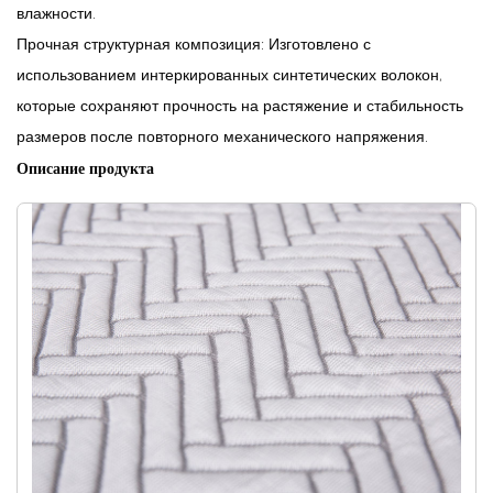
влажности.
Прочная структурная композиция:
Изготовлено с
использованием интеркированных синтетических волокон,
которые сохраняют прочность на растяжение и стабильность
размеров после повторного механического напряжения.
Описание продукта
Прохладная ткань волокна разработана для решения промышленных
требований для контролируемого теплового управления и влаги.
Его микроструктурированная оптоволоконная сеть обеспечивает
эффективную теплопередачу и равномерную воздушную
проницаемость, что делает ее подходящей для технических
применений, где термическая эффективность имеет решающее
значение.
Ткань производится в соответствии с стандартами производства
ISO 9001 и соответствует признанным техническим сертификатам
для промышленного текстиля. Его композиция и инженерия