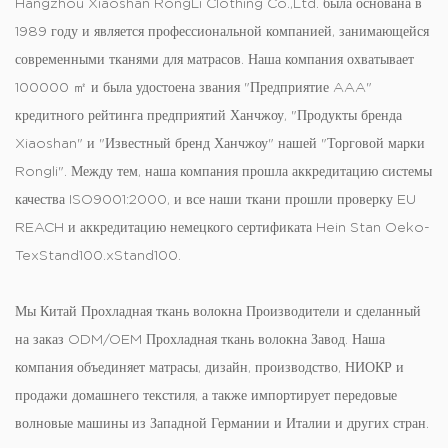
Hangzhou Xiaoshan RongLi Clothing Co.,Ltd. была основана в
обеспечивает сопротивление механическому напряжению и
1989 году и является профессиональной компанией, занимающейся
истиранию, что обеспечивает сохраняется прочность на разрыв и
современными тканями для матрасов. Наша компания охватывает
размерная стабильность после повторной нагрузки и воздействия на
100000 ㎡ и была удостоена звания "Предприятие AAA"
окружающую среду.
кредитного рейтинга предприятий Ханчжоу, "Продукты бренда
Совместима ли ткань с более холодным волокном с
Xiaoshan" и "Известный бренд Ханчжоу" нашей "Торговой марки
промышленными покрытиями или ламинатами?
Rongli". Между тем, наша компания прошла аккредитацию системы
Да, свойства поверхности ткани позволяют адгезию стандартными
качества ISO9001:2000, и все наши ткани прошли проверку EU
промышленными покрытиями, ламинатами или функциональными
REACH и аккредитацию немецкого сертификата Hein Stan Oeko-
мембранами, что позволяет интегрировать в композитные системы
TexStand100.xStand100.
без ущерба для управления термическими или влажными.
Мы
Китай Прохладная ткань волокна Производители
и
сделанный
на заказ ODM/OEM Прохладная ткань волокна Завод
. Наша
компания объединяет матрасы, дизайн, производство, НИОКР и
продажи домашнего текстиля, а также импортирует передовые
волновые машины из Западной Германии и Италии и других стран.