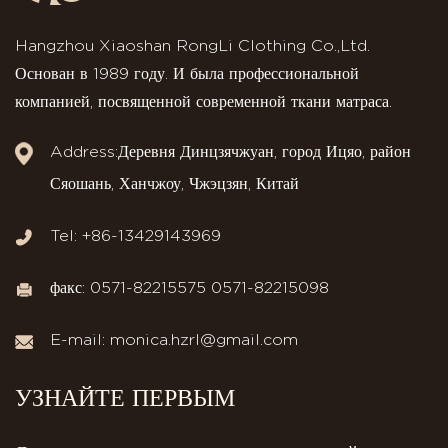
Hangzhou Xiaoshan RongLi Clothing Co.,Ltd.
Основан в 1989 году. И была профессиональной
компанией, посвященной современной ткани матраса.
Address:Деревня Динцзячжуан, город Ицяо, район
Сяошань, Ханчжоу, Чжэцзян, Китай
Tel: +86-13429143969
факс: 0571-82215575 0571-82215098
E-mail:
monica.hzrl@gmail.com
УЗНАЙТЕ ПЕРВЫМ