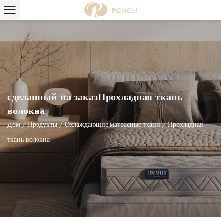
сделанный на заказПрохладная ткань
волокна
Дом
/
Продукты
/
Охлаждающие матрасные ткани
/
Прохладная
ткань волокна