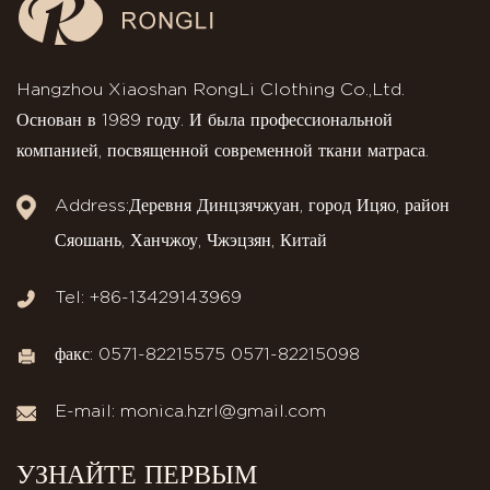
Hangzhou Xiaoshan RongLi Clothing Co.,Ltd.
Основан в 1989 году. И была профессиональной
компанией, посвященной современной ткани матраса.
Address:Деревня Динцзячжуан, город Ицяо, район
Сяошань, Ханчжоу, Чжэцзян, Китай
Tel: +86-13429143969
факс: 0571-82215575 0571-82215098
E-mail:
monica.hzrl@gmail.com
УЗНАЙТЕ ПЕРВЫМ