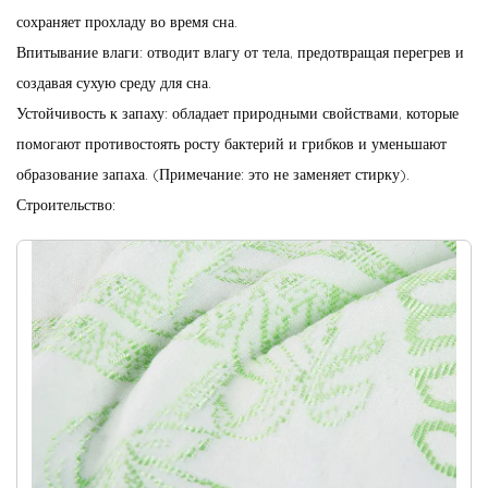
сохраняет прохладу во время сна.
Впитывание влаги: отводит влагу от тела, предотвращая перегрев и
создавая сухую среду для сна.
Устойчивость к запаху: обладает природными свойствами, которые
помогают противостоять росту бактерий и грибков и уменьшают
образование запаха. (Примечание: это не заменяет стирку).
Строительство:
Переплетение: Сатин, перкаль, саржа.
Пункты продажи:
Регулирование температуры: бамбуковые волокна обладают
природными свойствами, которые помогают регулировать
температуру тела, сохраняя прохладу летом и тепло зимой.
Долговечность: хотя бамбуковые волокна и не являются
неразрушимыми, они могут быть удивительно прочными, особенно
в сочетании с другими волокнами.
Преимущества: выберите переплетение, которое соответствует