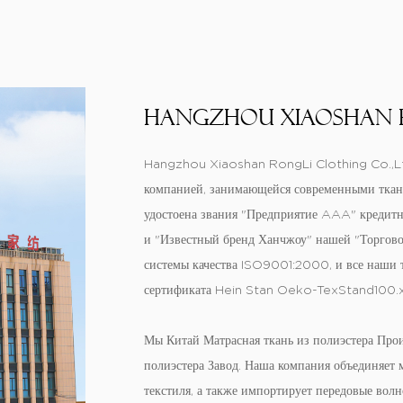
Hangzhou Xiaoshan R
Hangzhou Xiaoshan RongLi Clothing Co.,Ltd.
компанией, занимающейся современными ткан
удостоена звания "Предприятие AAA" кредитн
и "Известный бренд Ханчжоу" нашей "Торгово
системы качества ISO9001:2000, и все наши
сертификата Hein Stan Oeko-TexStand100.
Мы
Китай Матрасная ткань из полиэстера Про
полиэстера Завод
. Наша компания объединяет 
текстиля, а также импортирует передовые вол