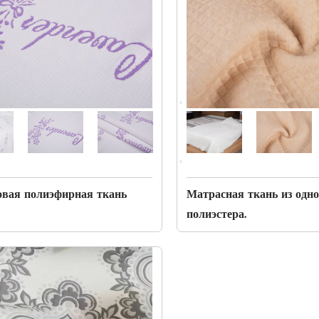
овая полиэфирная ткань
Матрасная ткань из одн
полиэстера.