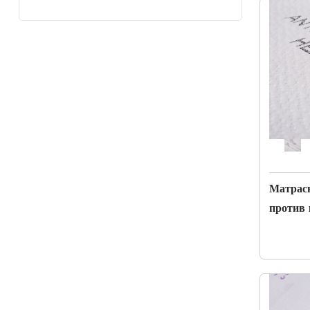
Матрасн
против 