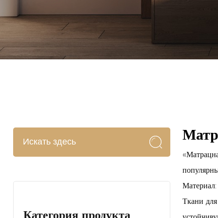
Матр
«Матрацна
популярны
Материал:
Ткани для
Категория продукта
устойчиву