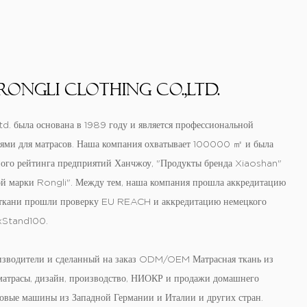
ongLi Clothing Co.,Ltd.
 была основана в 1989 году и является профессиональной
ями для матрасов. Наша компания охватывает 100000 ㎡ и была
ого рейтинга предприятий Ханчжоу, "Продукты бренда Xiaoshan"
й марки Rongli". Между тем, наша компания прошла аккредитацию
 ткани прошли проверку EU REACH и аккредитацию немецкого
xStand100.
изводители
и
сделанный на заказ ODM/OEM Матрасная ткань из
матрасы, дизайн, производство, НИОКР и продажи домашнего
новые машины из Западной Германии и Италии и других стран.