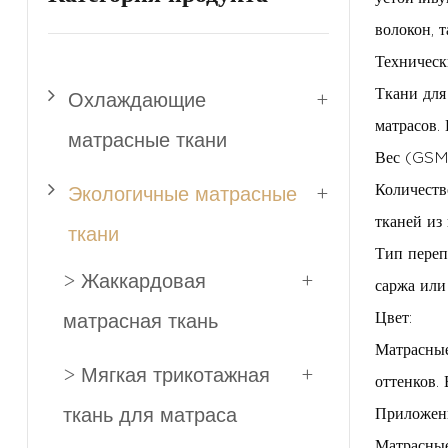
волокон, 
Техническ
Ткани для
Охлаждающие
+
матрасов.
матрасные ткани
Вес (GSM)
Количеств
Экологичные матрасные
+
тканей из
ткани
Тип переп
> Жаккардовая
+
саржа или
Цвет:
матрасная ткань
Матрасные
> Мягкая трикотажная
+
оттенков.
ткань для матраса
Приложен
Матрасные