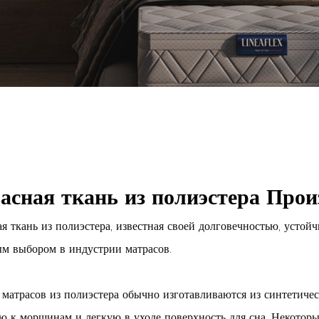
асная ткань из полиэстера Прои
я ткань из полиэстера, известная своей долговечностью, устой
м выбором в индустрии матрасов.
 матрасов из полиэстера обычно изготавливаются из синтетиче
ю к морщинам и легкую в уходе поверхность для сна. Некоторы