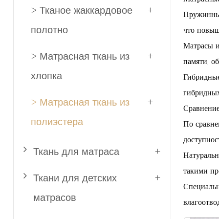
> Тканое жаккардовое
+
Пружинные
полотно
что повыш
Матрасы и
> Матрасная ткань из
+
памяти, о
хлопка
Гибридные
гибридных
> Матрасная ткань из
+
Сравнение
полиэстера
По сравне
доступнос
Ткань для матраса
+
Натуральн
такими пр
Ткани для детских
+
Специальн
матрасов
влагоотво