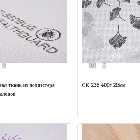
ая ткань из полиэстера
СК 235 400г 215см
клопов