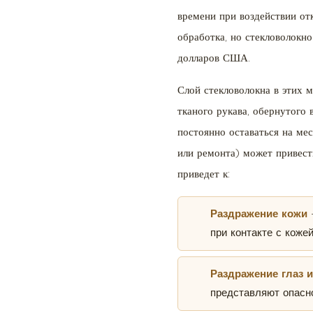
6
времени при воздействии от
Продление
обработка, но стекловолокн
срока
долларов США.
службы
матрасной
Слой стекловолокна в этих 
ткани
тканого рукава, обернутого
постоянно оставаться на мес
или ремонта) может привест
приведет к:
Раздражение кожи
при контакте с коже
Раздражение глаз 
представляют опасно