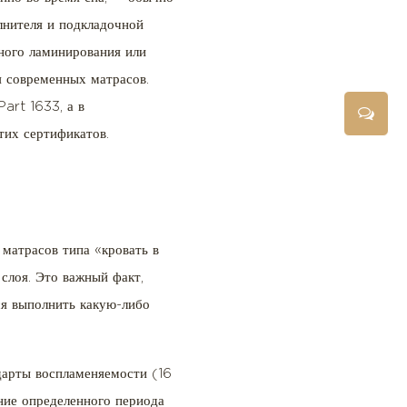
лнителя и подкладочной
ного ламинирования или
я современных матрасов.
art 1633, а в
тих сертификатов.
 матрасов типа «кровать в
слоя. Это важный факт,
ся выполнить какую-либо
дарты воспламеняемости (16
ние определенного периода