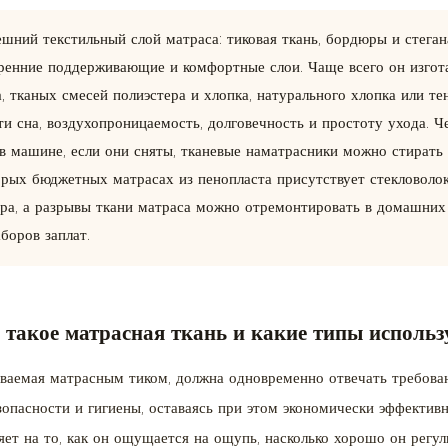
ешний текстильный слой матраса: тиковая ткань, бордюры и стеган
ренние поддерживающие и комфортные слои. Чаще всего он изгота
, тканых смесей полиэстера и хлопка, натурального хлопка или те
 сна, воздухопроницаемость, долговечность и простоту ухода. Ч
 в машине, если они сняты, тканевые наматрасники можно стирать
орых бюджетных матрасах из пенопласта присутствует стекловолок
ра, а разрывы ткани матраса можно отремонтировать в домашни
боров заплат.
 такое матрасная ткань и какие типы использ
ываемая матрасным тиком, должна одновременно отвечать требова
опасности и гигиены, оставаясь при этом экономически эффективн
яет на то, как он ощущается на ощупь, насколько хорошо он регу