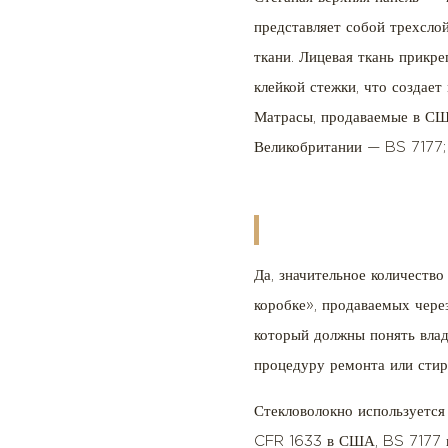
метод
представляет собой трехсло
приклеивания
ткани. Лицевая ткань прикр
ткани
клейкой стежки, что создае
5.3
Матрасы, продаваемые в США
Большие
Великобритании — BS 7177; 
разрывы
и
потертые
участки:
метод
Да, значительное количество
заплаточного
коробке», продаваемых чере
ремонта
который должны понять влад
5.4
процедуру ремонта или стир
Ремонт
разделения
Стекловолокно используется
швов
CFR 1633 в США, BS 7177 в 