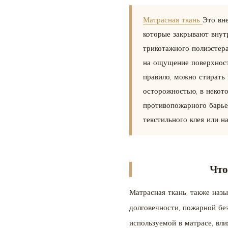
такое
Матрасная ткань
Это вн
матрасная
которые закрывают внут
ткань
и
трикотажного полиэстера
какие
на ощущение поверхности
типы
правило, можно стирать
используются?
осторожностью, в некот
2
противопожарного барье
Содержат
текстильного клея или на
ли
матрасы
стекловолокно?
Что
3
Можно
Матрасная ткань, также наз
ли
долговечности, пожарной без
стирать
используемой в матрасе, вли