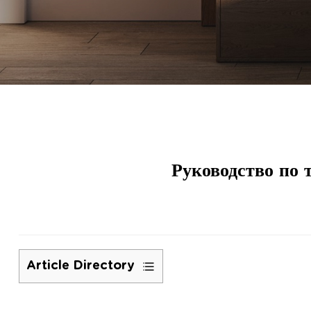
Руководство по 
Article Directory
1
Что