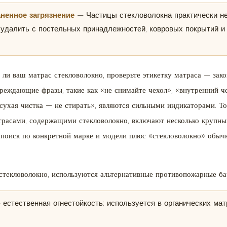
ненное загрязнение
— Частицы стекловолокна практически не
 удалить с постельных принадлежностей, ковровых покрытий и
 ли ваш матрас стекловолокно, проверьте этикетку матраса — за
реждающие фразы, такие как «не снимайте чехол», «внутренний ч
 сухая чистка — не стирать», являются сильными индикаторами. Т
расами, содержащими стекловолокно, включают несколько крупны
б-поиск по конкретной марке и модели плюс «стекловолокно» обыч
стекловолокно, используются альтернативные противопожарные бар
 естественная огнестойкость; используется в органических ма