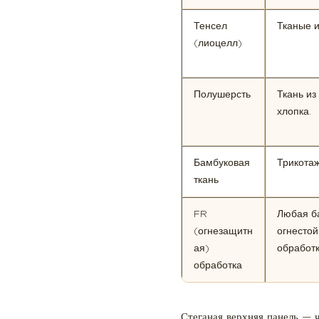
наматрасник?
5
Тенсел
Тканые 
(лиоцелл)
Как
отремонтировать
ткань
Полушерсть
Ткань из
матраса
хлопка.
5.1
Оцените
ущерб
Бамбуковая
Трикотаж
перед
ткань
попыткой
FR
Любая ба
ремонта
(огнезащитн
огнестой
5.2
ая)
обработк
Небольшие
обработка
разрывы
и
заусенцы:
Стеганая верхняя панель — 