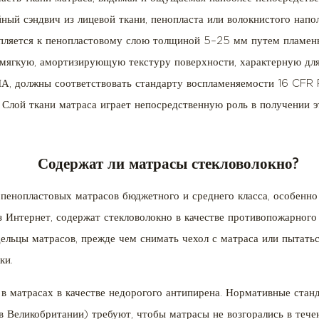
йный сэндвич из лицевой ткани, пенопласта или волокнистого напо
епляется к пенопластовому слою толщиной 5–25 мм путем пламен
т мягкую, амортизирующую текстуру поверхности, характерную дл
, должны соответствовать стандарту воспламеняемости 16 CFR P
Слой ткани матраса играет непосредственную роль в получении э
Содержат ли матрасы стекловолокно?
 пенопластовых матрасов бюджетного и среднего класса, особенно
з Интернет, содержат стекловолокно в качестве противопожарного 
ельцы матрасов, прежде чем снимать чехол с матраса или пытать
ки.
 в матрасах в качестве недорогого антипирена. Нормативные стан
Великобритании) требуют, чтобы матрасы не возгорались в тече