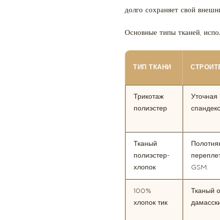
наматрасники
долго сохраняет свой внешни
в
машине?
Основные типы тканей, испо
3.1
Съемные
наматрасники
ТИП ТКАНИ
СТРОИТ
на
молнии
Трикотаж
Уточная 
3.2
полиэстер
спандекс
Наматрасники
и
Тканый
Полотня
чехлы
полиэстер-
перепле
4
хлопок
GSM.
Можно
ли
100%
Тканый 
стирать
хлопок тик
дамасск
тканевый