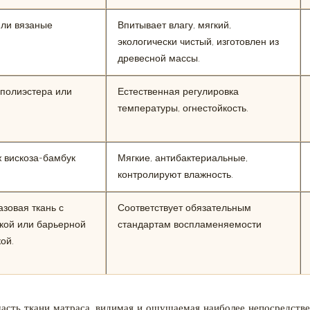
или вязаные
Впитывает влагу, мягкий,
экологически чистый, изготовлен из
древесной массы.
 полиэстера или
Естественная регулировка
температуры, огнестойкость.
 вискоза-бамбук
Мягкие, антибактериальные,
контролируют влажность.
зовая ткань с
Соответствует обязательным
кой или барьерной
стандартам воспламеняемости
ой.
часть ткани матраса, видимая и ощущаемая наиболее непосредств