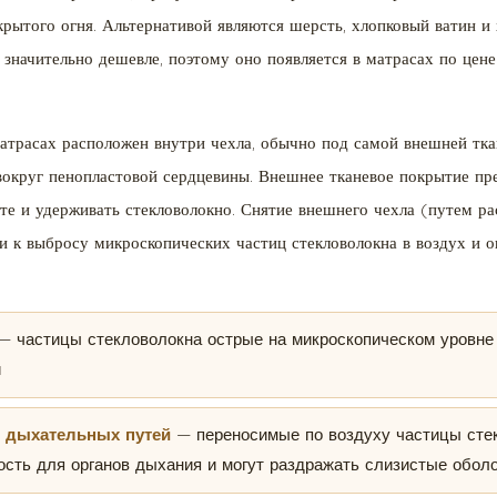
крытого огня. Альтернативой являются шерсть, хлопковый ватин и
о значительно дешевле, поэтому оно появляется в матрасах по ц
матрасах расположен внутри чехла, обычно под самой внешней тка
 вокруг пенопластовой сердцевины. Внешнее тканевое покрытие пре
те и удерживать стекловолокно. Снятие внешнего чехла (путем ра
и к выбросу микроскопических частиц стекловолокна в воздух и 
— частицы стекловолокна острые на микроскопическом уровне
й
и дыхательных путей
— переносимые по воздуху частицы сте
сть для органов дыхания и могут раздражать слизистые оболо